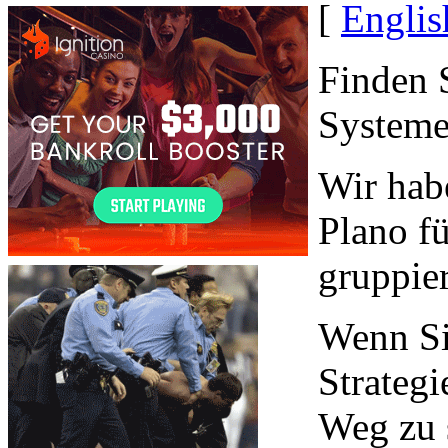
[
Englis
Finden 
Systeme
Wir hab
Plano fü
gruppie
Wenn Sie
Strategi
Weg zu 