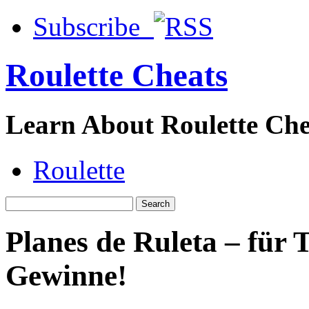
Subscribe
Roulette Cheats
Learn About Roulette Che
Roulette
Planes de Ruleta – für
Gewinne!