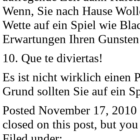
Wenn, Sie nach Hause Wolle
Wette auf ein Spiel wie Bl
Erwartungen Ihren Gunsten
10. Que te diviertas!
Es ist nicht wirklich einen P
Grund sollten Sie auf ein Sp
Posted November 17, 2010
closed on this post, but yo
Filed under: