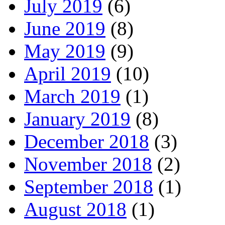
July 2019
(6)
June 2019
(8)
May 2019
(9)
April 2019
(10)
March 2019
(1)
January 2019
(8)
December 2018
(3)
November 2018
(2)
September 2018
(1)
August 2018
(1)