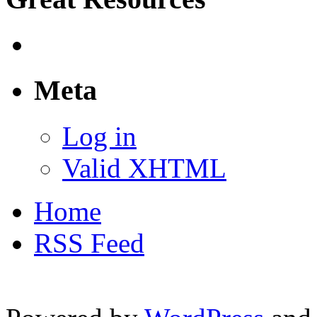
Meta
Log in
Valid XHTML
Home
RSS Feed