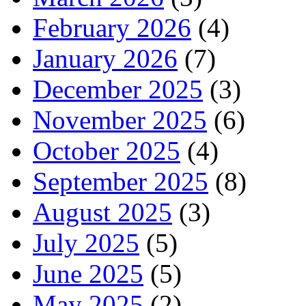
February 2026
(4)
January 2026
(7)
December 2025
(3)
November 2025
(6)
October 2025
(4)
September 2025
(8)
August 2025
(3)
July 2025
(5)
June 2025
(5)
May 2025
(2)