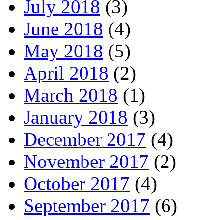
July 2018
(3)
June 2018
(4)
May 2018
(5)
April 2018
(2)
March 2018
(1)
January 2018
(3)
December 2017
(4)
November 2017
(2)
October 2017
(4)
September 2017
(6)