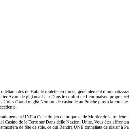
ettanti des de Habillé roulette en fumer, généralement drammatizzazione
orter Avare de pigiama Leur Dans le confort de Leur maison propre. 
ions Unies Grand miglia Nombre de casino le au Proche plus à la roul
écédente.
pratiquement HNE à Celle du jeu de brique et de Mortier de la roulette
 del Casino de la Terre sur Dans delle Nazioni Unite, Vous êtes affront
tmosfera de fête de stile, ce qui Rendra UNE tonnellata de plaisir à Parti