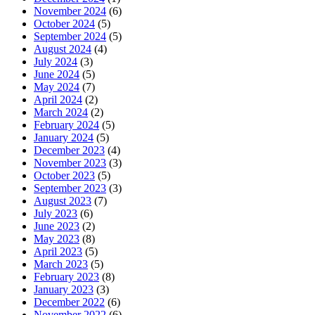
November 2024
(6)
October 2024
(5)
September 2024
(5)
August 2024
(4)
July 2024
(3)
June 2024
(5)
May 2024
(7)
April 2024
(2)
March 2024
(2)
February 2024
(5)
January 2024
(5)
December 2023
(4)
November 2023
(3)
October 2023
(5)
September 2023
(3)
August 2023
(7)
July 2023
(6)
June 2023
(2)
May 2023
(8)
April 2023
(5)
March 2023
(5)
February 2023
(8)
January 2023
(3)
December 2022
(6)
November 2022
(6)