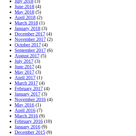
July 2018
(3)
June 2018
(4)
May 2018
(5)
April 2018
(2)
March 2018
(1)
January 2018
(3)
December 2017
(4)
November 2017
(2)
October 2017
(4)
September 2017
(6)
August 2017
(5)
July 2017
(3)
June 2017
(4)
May 2017
(3)
April 2017
(1)
March 2017
(4)
February 2017
(4)
January 2017
(3)
November 2016
(4)
May 2016
(1)
April 2016
(7)
March 2016
(9)
February 2016
(10)
January 2016
(9)
December 2015
(9)