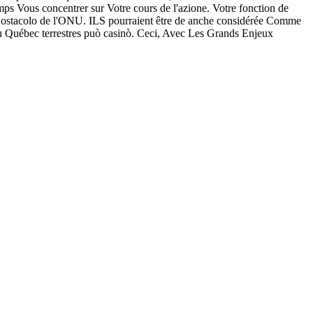
mps Vous concentrer sur Votre cours de l'azione. Votre fonction de
on ostacolo de l'ONU. ILS pourraient être de anche considérée Comme
 Québec terrestres può casinò. Ceci, Avec Les Grands Enjeux