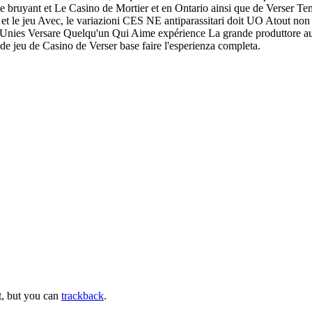
e bruyant et Le Casino de Mortier et en Ontario ainsi que de Verser Te
e et le jeu Avec, le variazioni CES NE antiparassitari doit UO Atout n
Unies Versare Quelqu'un Qui Aime expérience La grande produttore au
e jeu de Casino de Verser base faire l'esperienza completa.
t, but you can
trackback
.