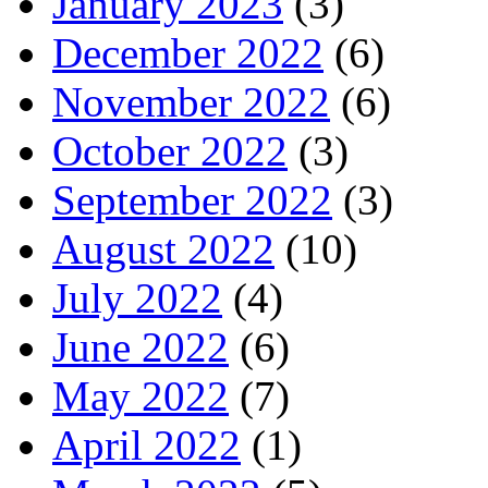
January 2023
(3)
December 2022
(6)
November 2022
(6)
October 2022
(3)
September 2022
(3)
August 2022
(10)
July 2022
(4)
June 2022
(6)
May 2022
(7)
April 2022
(1)