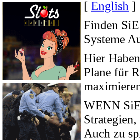
[
English
]
Finden SiE
Systeme Au
Hier Haben
Plane für R
maximieren
WENN SiE S
Strategien
Auch zu sp