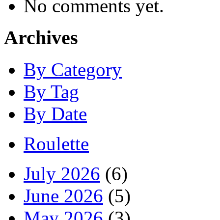
No comments yet.
Archives
By Category
By Tag
By Date
Roulette
July 2026
(6)
June 2026
(5)
May 2026
(3)