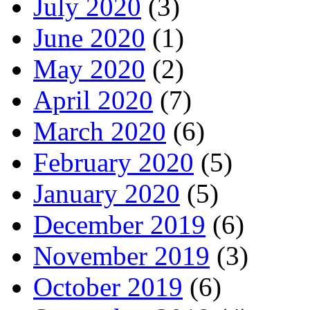
July 2020
(3)
June 2020
(1)
May 2020
(2)
April 2020
(7)
March 2020
(6)
February 2020
(5)
January 2020
(5)
December 2019
(6)
November 2019
(3)
October 2019
(6)