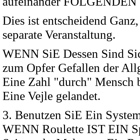
aufeinander FOLGENDEN Sp
Dies ist entscheidend Ga
separate Veranstaltung.
WENN SiE Dessen Sind Sic
zum Opfer Gefallen der All
Eine Zahl "durch" Mensch 
Eine Vejle gelandet.
3. Benutzen SiE Ein Syste
WENN Roulette IST EIN Sp