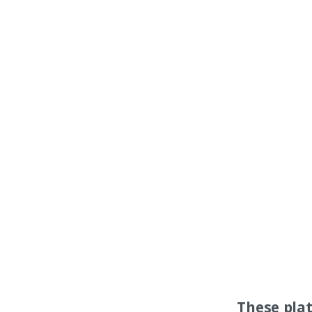
These pla