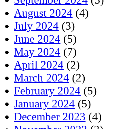
August 2024
(4)
July 2024
(3)
June 2024
(5)
May 2024
(7)
April 2024
(2)
March 2024
(2)
February 2024
(5)
January 2024
(5)
December 2023
(4)