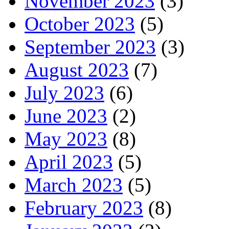
November 2023
(3)
October 2023
(5)
September 2023
(3)
August 2023
(7)
July 2023
(6)
June 2023
(2)
May 2023
(8)
April 2023
(5)
March 2023
(5)
February 2023
(8)