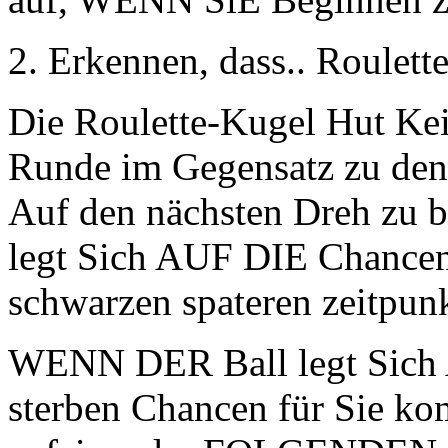
2. Erkennen, dass.. Roulett
Die Roulette-Kugel Hut K
Runde im Gegensatz zu den
Auf den nächsten Dreh zu b
legt Sich AUF DIE Chancen
schwarzen spateren zeitpunkt
WENN DER Ball legt Sich A
sterben Chancen für Sie k