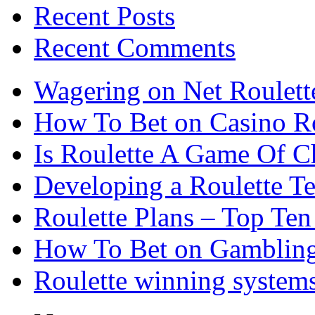
Recent Posts
Recent Comments
Wagering on Net Roulett
How To Bet on Casino Ro
Is Roulette A Game Of C
Developing a Roulette T
Roulette Plans – Top Ten
How To Bet on Gambling
Roulette winning system