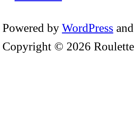
Powered by
WordPress
and
Copyright © 2026 Roulette