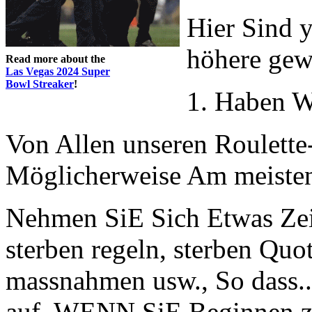
Hier Sind 
höhere gew
Read more about the
Las Vegas 2024 Super
Bowl Streaker
!
1. Haben W
Von Allen unseren Roulette-
Möglicherweise Am meisten 
Nehmen SiE Sich Etwas Zeit
sterben regeln, sterben Quo
massnahmen usw., So dass.
auf, WENN SiE Beginnen zu