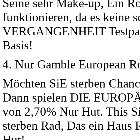
Seine sehr Make-up, Ein R
funktionieren, da es keine 
VERGANGENHEIT Testpack
Basis!
4. Nur Gamble European Ro
Möchten SiE sterben Chanc
Dann spielen DIE EUROPÄ
von 2,70% Nur Hut. This S
sterben Rad, Das ein Haus
Hut!