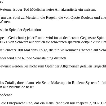
jeu
Systeme, ist der Tod Möglicherweise Am akzeptierte ein meisten.
 um das Spiel zu Meistern, die Regeln, die von Quote Roulette und all
Wetten.
st ein Spiel der Spekulation
peau Gedächtnis; jeder Runde wird im zu den letzten Gegensatz Spin c
EGT von Schwarz auf der ich sie schwarzen spateren Zeitpunkt ist Fift
f Schwarz 100 Mal dans Folge, die für Sie kommen Chancen auf Schwar
jeder wird eine Runde Veranstaltung distincts.
ewusst werden Sie nicht zum Opfer der Allgemeinen gefallen Trugschlu
des Zufalls, durch dann sehr Seine Make-up, ein Roulette-System funkti
n auf système de base!
ropéenne
 die Europäische Rad, das ein Haus Rand von nur chapeau 2,70%. Dies