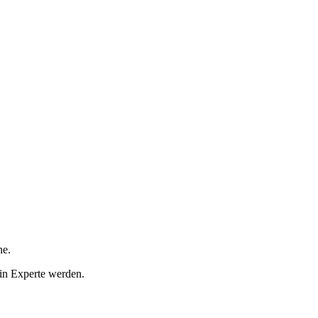
ne.
ein Experte werden.