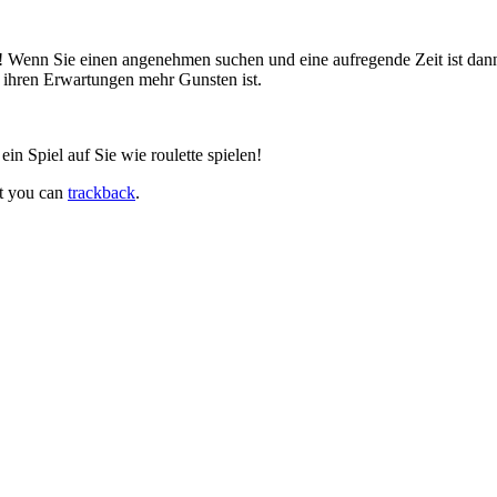
! Wenn Sie einen angenehmen suchen und eine aufregende Zeit ist dan
 ihren Erwartungen mehr Gunsten ist.
 ein Spiel auf Sie wie roulette spielen!
ut you can
trackback
.