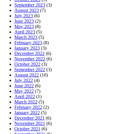
September 2023
(3)
August 2023
(7)
July 2023
(6)
June 2023
(2)
May 2023
(8)
April 2023
(5)
March 2023
(5)
February 2023
(8)
January 2023
(3)
December 2022
(6)
November 2022
(6)
October 2022
(3)
September 2022
(3)
August 2022
(10)
July 2022
(4)
June 2022
(6)
May 2022
(7)
April 2022
(1)
March 2022
(5)
February 2022
(2)
January 2022
(5)
December 2021
(6)
November 2021
(6)
October 2021
(6)